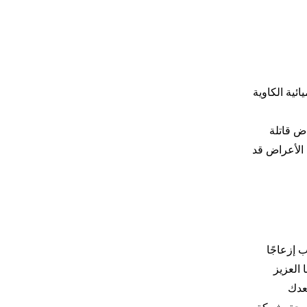
ية الكاوية
ض قاتلة
 الأعراض قد
 إزعاجًا
العزيز
عدك