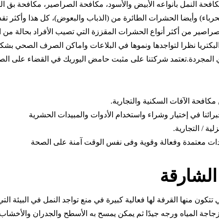
افحة النمل بأنواعه الأبيض والأسود، مكافحة الصراصير، مكافحة بق ا
لحرباء) وأيضا الحشرات الطائرة من (الذباب والبعوض)، كل هذا وأكثر تق
صراصير من أكثر أنواع الحشرات المقززة التي تصيب الأفراد بحالة من 
البكتريا نظرا لتواجدها ونموها في البلاعات واماكن الصرف الصحي بشكل
ي المجردة.تعتمد شركتنا على مثبت حامض اليوريك في القضاء على ال
افحة الآفات السكنية والتجارية.
برائنا في إختيار وشراء واستخدام الأدوات والمبيدات الحشرية
 / التجارية.
 معتمدة وفعالة وقوية وفى نفس الوقت آمنة على الصحة
لشارقة
تتكون منها القرفة لها فعالية كبيرة في منع تواجد النمل في البيئة الت
اجة المياه ورجه جيدًا ثم يمكن يمسح به الأسطح والجدران والأخشاب