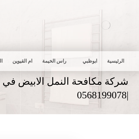
الرئيسية
ابوظبي
راس الخيمة
ام القيوين
ال
شركة مكافحة النمل الابيض في 
|0568199078