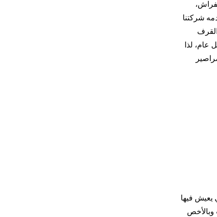
لفراش،
دمه شركتنا
القرف
 عام، لذا
صراصير
ي يعيش فيها
 وبالأخص